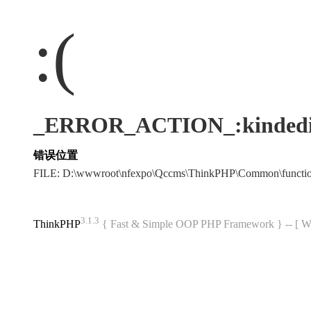
:(
_ERROR_ACTION_:kindedi
错误位置
FILE: D:\wwwroot\nfexpo\Qccms\ThinkPHP\Common\funct
3.1.3
ThinkPHP
{ Fast & Simple OOP PHP Framework } -- 