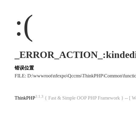
:(
_ERROR_ACTION_:kindedi
错误位置
FILE: D:\wwwroot\nfexpo\Qccms\ThinkPHP\Common\funct
3.1.3
ThinkPHP
{ Fast & Simple OOP PHP Framework } -- 