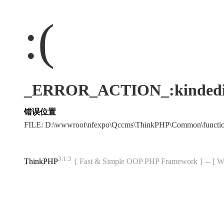
:(
_ERROR_ACTION_:kindedi
错误位置
FILE: D:\wwwroot\nfexpo\Qccms\ThinkPHP\Common\funct
3.1.3
ThinkPHP
{ Fast & Simple OOP PHP Framework } -- 