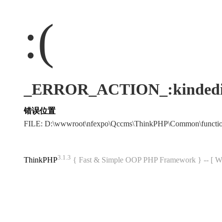
:(
_ERROR_ACTION_:kindedi
错误位置
FILE: D:\wwwroot\nfexpo\Qccms\ThinkPHP\Common\funct
3.1.3
ThinkPHP
{ Fast & Simple OOP PHP Framework } -- 