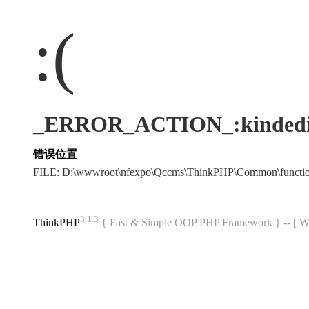
:(
_ERROR_ACTION_:kindedi
错误位置
FILE: D:\wwwroot\nfexpo\Qccms\ThinkPHP\Common\funct
3.1.3
ThinkPHP
{ Fast & Simple OOP PHP Framework } -- 