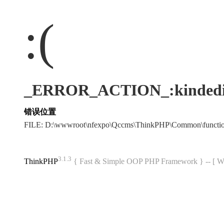
:(
_ERROR_ACTION_:kindedi
错误位置
FILE: D:\wwwroot\nfexpo\Qccms\ThinkPHP\Common\funct
3.1.3
ThinkPHP
{ Fast & Simple OOP PHP Framework } -- 