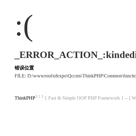
:(
_ERROR_ACTION_:kindedi
错误位置
FILE: D:\wwwroot\nfexpo\Qccms\ThinkPHP\Common\funct
3.1.3
ThinkPHP
{ Fast & Simple OOP PHP Framework } -- 