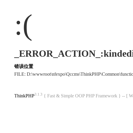
:(
_ERROR_ACTION_:kindedi
错误位置
FILE: D:\wwwroot\nfexpo\Qccms\ThinkPHP\Common\funct
3.1.3
ThinkPHP
{ Fast & Simple OOP PHP Framework } -- 