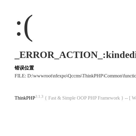
:(
_ERROR_ACTION_:kindedi
错误位置
FILE: D:\wwwroot\nfexpo\Qccms\ThinkPHP\Common\funct
3.1.3
ThinkPHP
{ Fast & Simple OOP PHP Framework } -- 