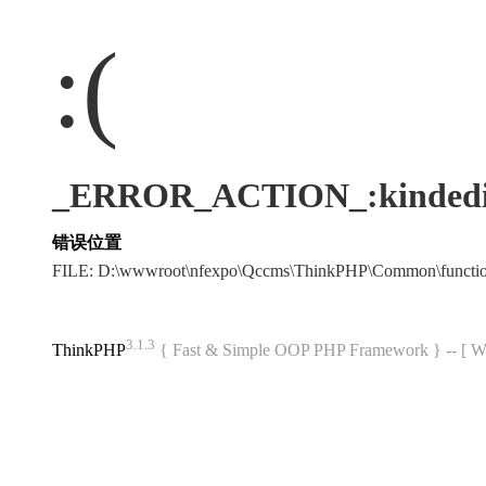
:(
_ERROR_ACTION_:kindedi
错误位置
FILE: D:\wwwroot\nfexpo\Qccms\ThinkPHP\Common\funct
3.1.3
ThinkPHP
{ Fast & Simple OOP PHP Framework } -- 