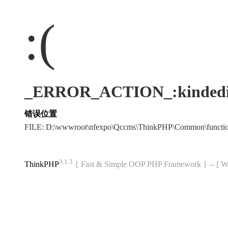
:(
_ERROR_ACTION_:kindedi
错误位置
FILE: D:\wwwroot\nfexpo\Qccms\ThinkPHP\Common\funct
3.1.3
ThinkPHP
{ Fast & Simple OOP PHP Framework } -- 