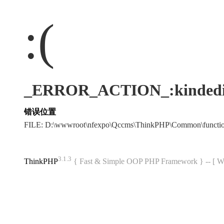
:(
_ERROR_ACTION_:kindedi
错误位置
FILE: D:\wwwroot\nfexpo\Qccms\ThinkPHP\Common\funct
3.1.3
ThinkPHP
{ Fast & Simple OOP PHP Framework } -- 