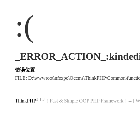
:(
_ERROR_ACTION_:kindedi
错误位置
FILE: D:\wwwroot\nfexpo\Qccms\ThinkPHP\Common\funct
3.1.3
ThinkPHP
{ Fast & Simple OOP PHP Framework } -- 