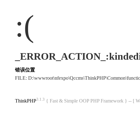
:(
_ERROR_ACTION_:kindedi
错误位置
FILE: D:\wwwroot\nfexpo\Qccms\ThinkPHP\Common\funct
3.1.3
ThinkPHP
{ Fast & Simple OOP PHP Framework } -- 