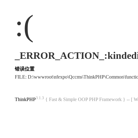
:(
_ERROR_ACTION_:kindedi
错误位置
FILE: D:\wwwroot\nfexpo\Qccms\ThinkPHP\Common\funct
3.1.3
ThinkPHP
{ Fast & Simple OOP PHP Framework } -- 